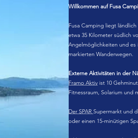
Willkommen auf Fusa Camp
Fusa Camping liegt ländlich
etwa 35 Kilometer südlich v
Angelmöglichkeiten und es 
markierten Wanderwegen.
Externe Aktivitäten in der N
Framo Aktiv
ist 10 Gehminut
Fitnessraum, Solarium und 
Der SPAR
Supermarkt und di
oder einen 15-minütigen Spa