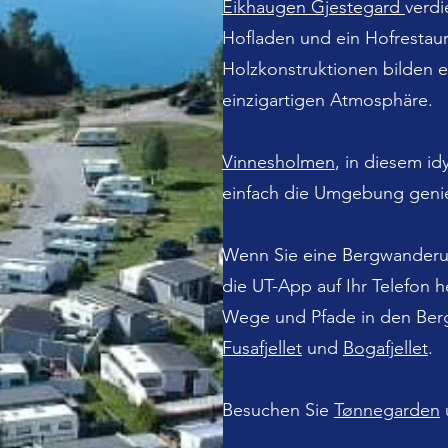
Eikhaugen Gjestegard
verdi
Hofladen und ein Hofrestau
Holzkonstruktionen bilden ei
einzigartigen Atmosphäre.
Vinnesholmen
, in diesem id
einfach die Umgebung geni
Wenn Sie eine Bergwanderu
die UT-App auf Ihr Telefon 
Wege und Pfade in den Ber
Fusafjellet
und
Bogafjellet
.
Besuchen Sie
Tønnegarden